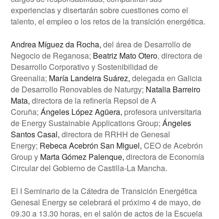
experiencias y disertarán sobre cuestiones como el
talento, el empleo o los retos de la transición energética.
Andrea Míguez da Rocha,
del área de Desarrollo de
Negocio de Reganosa;
Beatriz Mato Otero
, directora de
Desarrollo Corporativo y Sostenibilidad de
Greenalia;
María Landeira Suárez,
delegada en Galicia
de Desarrollo Renovables de Naturgy;
Natalia Barreiro
Mata,
directora de la refinería Repsol de A
Coruña;
Ángeles López Agüera,
profesora universitaria
de Energy Sustainable Applications Group;
Ángeles
Santos Casal,
directora de RRHH de Genesal
Energy;
Rebeca Acebrón San Miguel,
CEO de Acebrón
Group y
Marta Gómez Palenque,
directora de Economía
Circular del Gobierno de Castilla-La Mancha.
El I Seminario de la Cátedra de Transición Energética
Genesal Energy se celebrará el próximo 4 de mayo, de
09.30 a 13.30 horas, en el salón de actos de la Escuela