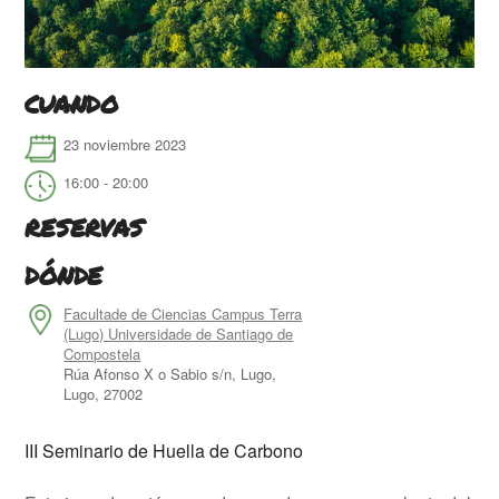
CUANDO
23 noviembre 2023
16:00 - 20:00
RESERVAS
Descargar ICS
Google Calendar
iCalendar
Office 365
Outlook Live
DÓNDE
Facultade de Ciencias Campus Terra
(Lugo) Universidade de Santiago de
Compostela
Rúa Afonso X o Sabio s/n, Lugo,
Lugo, 27002
III Seminario de Huella de Carbono