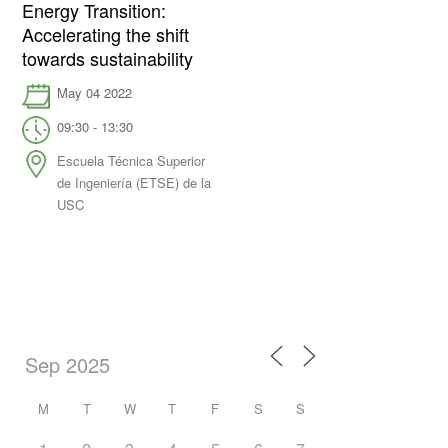
Energy Transition:
Accelerating the shift
towards sustainability
May 04 2022
09:30 - 13:30
Escuela Técnica Superior
de Ingeniería (ETSE) de la
USC
M
T
W
T
F
S
S