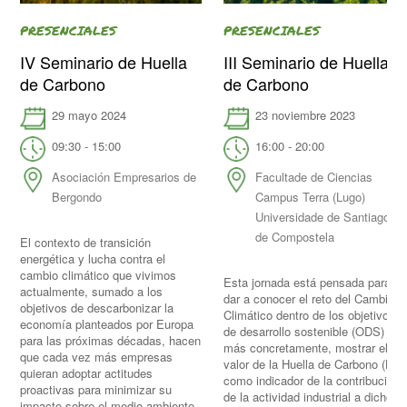
PRESENCIALES
PRESENCIALES
IV Seminario de Huella
III Seminario de Huella
de Carbono
de Carbono
29 mayo 2024
23 noviembre 2023
09:30 - 15:00
16:00 - 20:00
Asociación Empresarios de
Facultade de Ciencias
Bergondo
Campus Terra (Lugo)
Universidade de Santiago
de Compostela
El contexto de transición
energética y lucha contra el
cambio climático que vivimos
Esta jornada está pensada para
actualmente, sumado a los
dar a conocer el reto del Cambio
objetivos de descarbonizar la
Climático dentro de los objetivos
economía planteados por Europa
de desarrollo sostenible (ODS) y,
para las próximas décadas, hacen
más concretamente, mostrar el
que cada vez más empresas
valor de la Huella de Carbono (HC)
quieran adoptar actitudes
como indicador de la contribución
proactivas para minimizar su
de la actividad industrial a dicho
impacto sobre el medio ambiente.