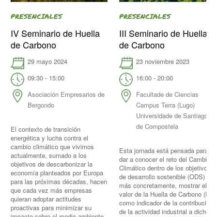
PRESENCIALES
PRESENCIALES
IV Seminario de Huella
III Seminario de Huella
de Carbono
de Carbono
29 mayo 2024
23 noviembre 2023
09:30 - 15:00
16:00 - 20:00
Asociación Empresarios de
Facultade de Ciencias
Bergondo
Campus Terra (Lugo)
Universidade de Santiago
de Compostela
El contexto de transición
energética y lucha contra el
cambio climático que vivimos
Esta jornada está pensada para
actualmente, sumado a los
dar a conocer el reto del Cambio
objetivos de descarbonizar la
Climático dentro de los objetivos
economía planteados por Europa
de desarrollo sostenible (ODS) y,
para las próximas décadas, hacen
más concretamente, mostrar el
que cada vez más empresas
valor de la Huella de Carbono (HC)
quieran adoptar actitudes
como indicador de la contribución
proactivas para minimizar su
de la actividad industrial a dicho
impacto sobre el medio ambiente.